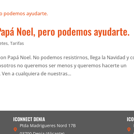
Papá Noel, pero podemos ayudarte.
etes
,
Tarifas
con Papá Noel. No podemos resistirnos, llega la Navidad y 
. Nosotros no queremos ser menos y queremos hacerte un
 Ven a cualquiera de nuestras...
ICONNECT DENIA
ICO
Ptda Madrigueres Nord 17B
03700 Denia (Alicante)