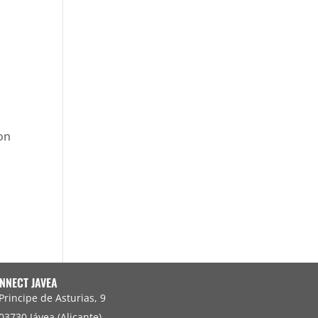
con
NNECT JAVEA
Principe de Asturias, 9
03730 Jávea (Alicante)