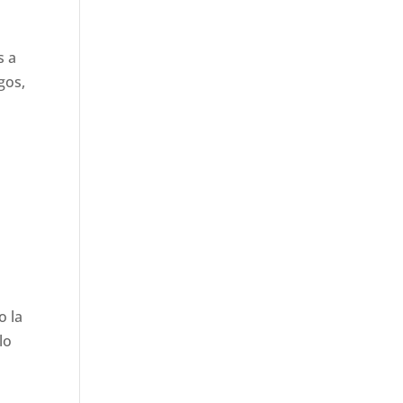
s a
gos,
o la
lo