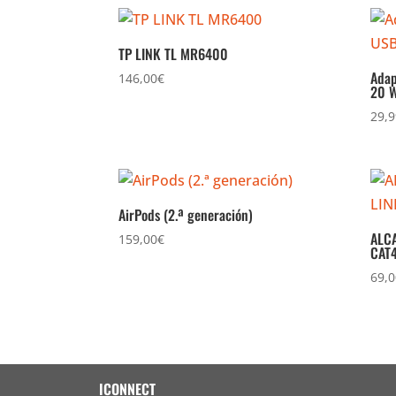
TP LINK TL MR6400
Adap
146,00
€
20 
29,9
AirPods (2.ª generación)
ALCA
159,00
€
CAT
69,0
ICONNECT