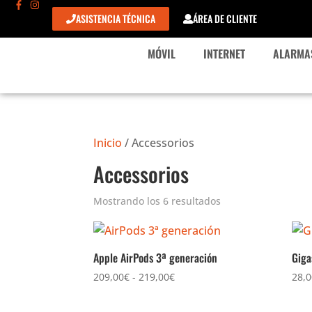
ASISTENCIA TÉCNICA
ÁREA DE CLIENTE
MÓVIL
INTERNET
ALARMA
Inicio
/ Accessorios
Accessorios
Mostrando los 6 resultados
Apple AirPods 3ª generación
Giga
209,00
€
-
219,00
€
28,0