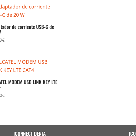
tador de corriente USB-C de
W
9
€
TEL MODEM USB LINK KEY LTE
4
0
€
ICONNECT DENIA
ICO