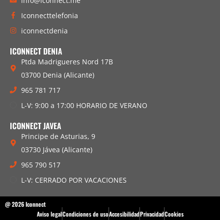
info@iconnect.me
Iconnecttelefonia
iconnectdenia
ICONNECT DENIA
Ptda Madrigueres Nord 17B
03700 Denia (Alicante)
965 781 717
L-V: 9:00 a 17:00 HORARIO DE VERANO
ICONNECT JAVEA
Principe de Asturias, 9
03730 Jávea (Alicante)
965 790 517
L-V: CERRADO POR VACACIONES
@ 2026 Iconnect
Aviso legal
Condiciones de uso
Accesibilidad
Privacidad
Cookies