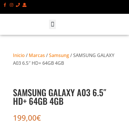
SMARTPHONES Y ACCESORIOS
ATENCIÓN AL CLIENTE
SOBRE NOSOTROS
Inicio
/
Marcas
/
Samsung
/ SAMSUNG GALAXY
A03 6.5″ HD+ 64GB 4GB
SAMSUNG GALAXY A03 6.5″
HD+ 64GB 4GB
199,00
€