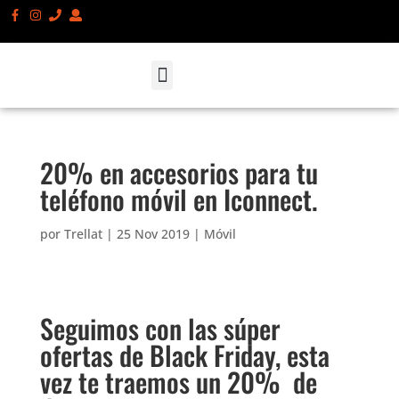
SMARTPHONES Y ACCESORIOS
ATENCIÓN AL CLIENTE
SOBRE NOSOTROS
20% en accesorios para tu
teléfono móvil en Iconnect.
por
Trellat
|
25 Nov 2019
|
Móvil
Seguimos con las súper
ofertas de Black Friday, esta
vez te traemos un 20% de