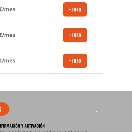
9€/mes
9€/mes
9€/mes
3
NFIRMACIÓN Y ACTIVACIÓN
os pondremos en contacto contigo para