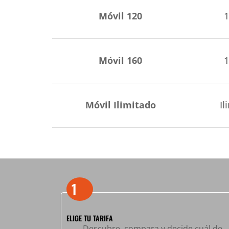
Móvil 120
1
Móvil 160
1
Móvil Ilimitado
Il
1
ELIGE TU TARIFA
Descubre, compara y decide cuál de