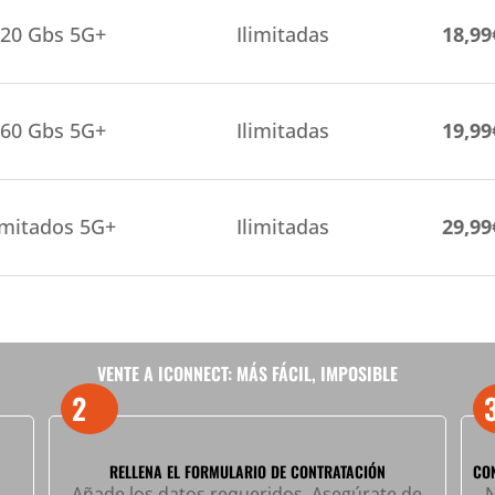
20 Gbs 5G+
Ilimitadas
18,9
60 Gbs 5G+
Ilimitadas
19,9
imitados 5G+
Ilimitadas
29,9
VENTE A ICONNECT: MÁS FÁCIL, IMPOSIBLE
2
RELLENA EL FORMULARIO DE CONTRATACIÓN
CO
Añade los datos requeridos. Asegúrate de
N