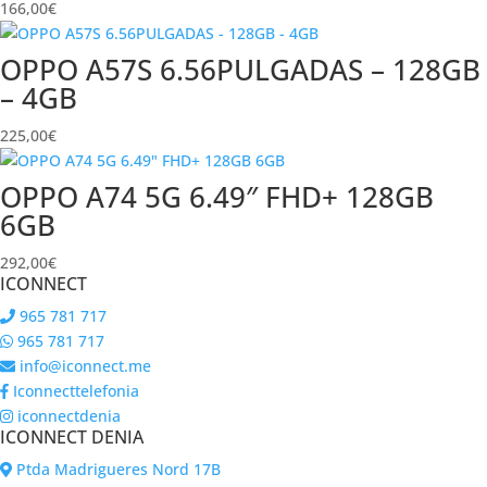
166,00
€
OPPO A57S 6.56PULGADAS – 128GB
– 4GB
225,00
€
OPPO A74 5G 6.49″ FHD+ 128GB
6GB
292,00
€
ICONNECT
965 781 717
965 781 717
info@iconnect.me
Iconnecttelefonia
iconnectdenia
ICONNECT DENIA
Ptda Madrigueres Nord 17B